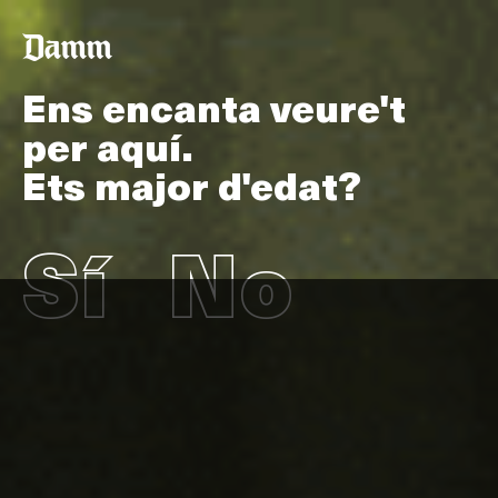
Ens encanta veure't
Vés
Back
per aquí.
al
to
contingut
top
Ets major d'edat?
Sí
No