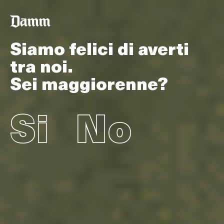
Salta
Back
al
to
contenuto
top
principale
Siamo felici di averti
tra noi.
Sei maggiorenne?
Si
No