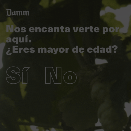
Pasar
Back
al
to
contenido
top
principal
Nos encanta verte por
aquí.
¿Eres mayor de edad?
Sí
No