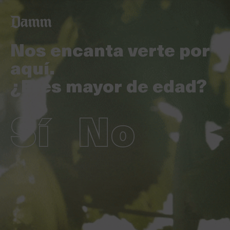
Pasar
al
contenido
principal
Nos encanta verte por
aquí.
¿Eres mayor de edad?
Sí
No