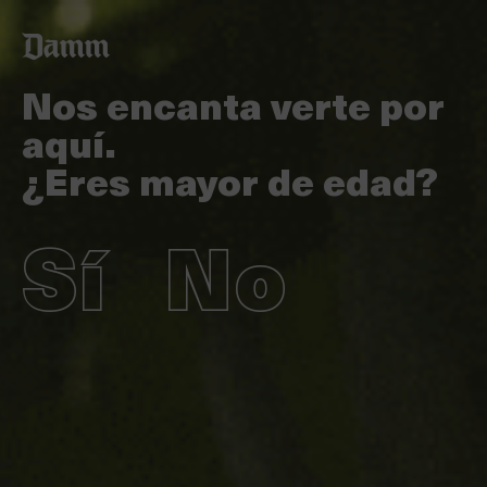
Pasar
Back
al
to
contenido
top
principal
Nos encanta verte por
aquí.
¿Eres mayor de edad?
Sí
No