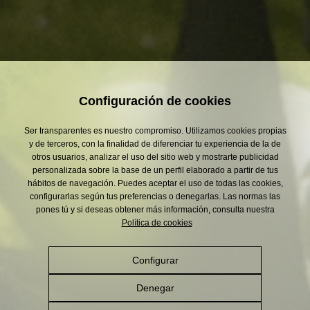
Configuración de cookies
6.5
14.6
28
% Vol.
ºP
Contenido
Extracto
Amargo (IBU)
Ser transparentes es nuestro compromiso. Utilizamos cookies propias
Alcohólico
Seco Primitivo
y de terceros, con la finalidad de diferenciar tu experiencia de la de
otros usuarios, analizar el uso del sitio web y mostrarte publicidad
14
Strong
personalizada sobre la base de un perfil elaborado a partir de tus
Lager
hábitos de navegación. Puedes aceptar el uso de todas las cookies,
Color (EBC)
configurarlas según tus preferencias o denegarlas. Las normas las
Tipo de cerveza
pones tú y si deseas obtener más información, consulta nuestra
Política de cookies
Configurar
Denegar