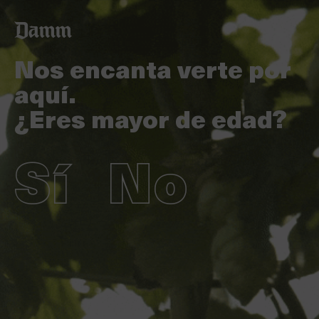
Pasar
Back
al
to
contenido
top
principal
Nos encanta verte por
aquí.
¿Eres mayor de edad?
Sí
No